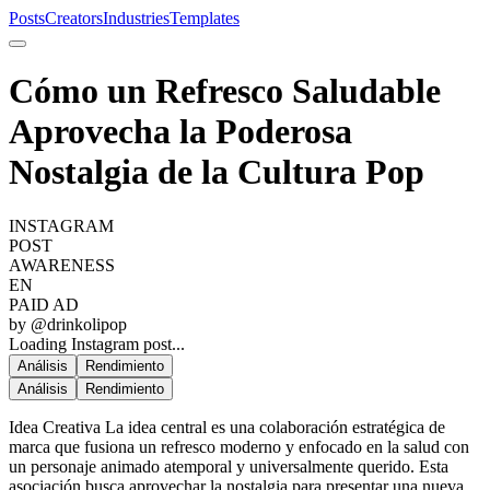
Posts
Creators
Industries
Templates
Cómo un Refresco Saludable
Aprovecha la Poderosa
Nostalgia de la Cultura Pop
INSTAGRAM
POST
AWARENESS
EN
PAID AD
by @
drinkolipop
Loading Instagram post...
Análisis
Rendimiento
Análisis
Rendimiento
Idea Creativa La idea central es una colaboración estratégica de
marca que fusiona un refresco moderno y enfocado en la salud con
un personaje animado atemporal y universalmente querido. Esta
asociación busca aprovechar la nostalgia para presentar una nueva