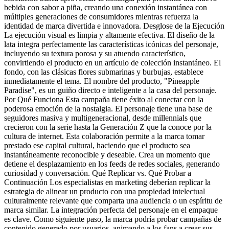
bebida con sabor a piña, creando una conexión instantánea con
múltiples generaciones de consumidores mientras refuerza la
identidad de marca divertida e innovadora. Desglose de la Ejecución
La ejecución visual es limpia y altamente efectiva. El diseño de la
lata integra perfectamente las características icónicas del personaje,
incluyendo su textura porosa y su atuendo característico,
convirtiendo el producto en un artículo de colección instantáneo. El
fondo, con las clásicas flores submarinas y burbujas, establece
inmediatamente el tema. El nombre del producto, "Pineapple
Paradise", es un guiño directo e inteligente a la casa del personaje.
Por Qué Funciona Esta campaña tiene éxito al conectar con la
poderosa emoción de la nostalgia. El personaje tiene una base de
seguidores masiva y multigeneracional, desde millennials que
crecieron con la serie hasta la Generación Z que la conoce por la
cultura de internet. Esta colaboración permite a la marca tomar
prestado ese capital cultural, haciendo que el producto sea
instantáneamente reconocible y deseable. Crea un momento que
detiene el desplazamiento en los feeds de redes sociales, generando
curiosidad y conversación. Qué Replicar vs. Qué Probar a
Continuación Los especialistas en marketing deberían replicar la
estrategia de alinear un producto con una propiedad intelectual
culturalmente relevante que comparta una audiencia o un espíritu de
marca similar. La integración perfecta del personaje en el empaque
es clave. Como siguiente paso, la marca podría probar campañas de
contenido generado por usuarios, animando a los fans a crear sus