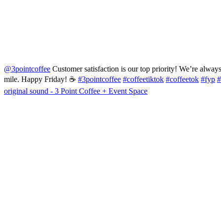
@3pointcoffee
Customer satisfaction is our top priority! We’re always
mile. Happy Friday! ☕️
#3pointcoffee
#coffeetiktok
#coffeetok
#fyp
#
original sound - 3 Point Coffee + Event Space