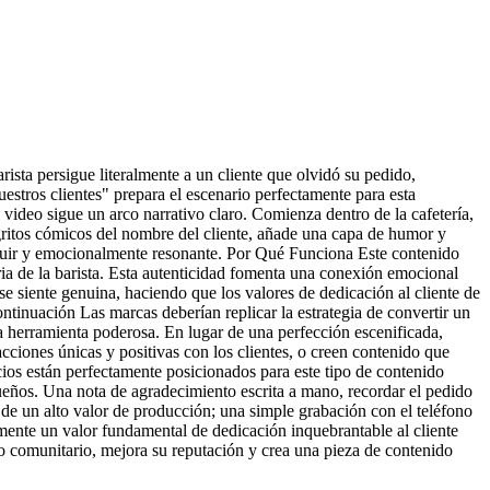
ista persigue literalmente a un cliente que olvidó su pedido,
stros clientes" prepara el escenario perfectamente para esta
 video sigue un arco narrativo claro. Comienza dentro de la cafetería,
 gritos cómicos del nombre del cliente, añade una capa de humor y
 seguir y emocionalmente resonante. Por Qué Funciona Este contenido
ia de la barista. Esta autenticidad fomenta una conexión emocional
e siente genuina, haciendo que los valores de dedicación al cliente de
tinuación Las marcas deberían replicar la estrategia de convertir un
a herramienta poderosa. En lugar de una perfección escenificada,
cciones únicas y positivas con los clientes, o creen contenido que
ios están perfectamente posicionados para este tipo de contenido
ueños. Una nota de agradecimiento escrita a mano, recordar el pedido
a de un alto valor de producción; una simple grabación con el teléfono
mente un valor fundamental de dedicación inquebrantable al cliente
o comunitario, mejora su reputación y crea una pieza de contenido