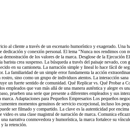
cio al cliente a través de un escenario humorístico y exagerado. Una bar
e dedicación y conexión personal. El lema "Nunca nos rendimos con nue
sa demostración de los valores de la marca. Desglose de la Ejecución El
la barista crea suspenso. La búsqueda a través del paisaje nevado, con
radecido en su camioneta. La narración simple y lineal lo hace fácil de
 La familiaridad de un simple error fundamenta la acción extraordinar
rostro, sino como un grupo de individuos atentos. La interacción sana s
truye un fuerte sentido de comunidad. Qué Replicar vs. Qué Probar a Con
 los empleados que van más allá de una manera auténtica y alegre es un
aso, prueben una serie que presente a diferentes empleados y sus intera
on la marca. Adaptaciones para Pequeños Empresarios Los pequeños negoc
Documenten momentos genuinos de servicio excepcional, incluso los peq
l puede ser filmado y compartido. La clave es la autenticidad por encim
e video es una clase magistral de narración de marca. Comunica eficaz
n una narrativa conmovedora y humorística, la marca fortalece su víncul
y la retención.