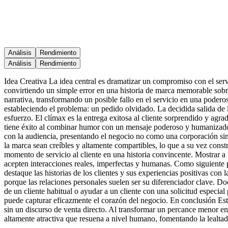
Análisis
Rendimiento
Análisis
Rendimiento
Idea Creativa La idea central es dramatizar un compromiso con el servi
convirtiendo un simple error en una historia de marca memorable sobr
narrativa, transformando un posible fallo en el servicio en una podero
estableciendo el problema: un pedido olvidado. La decidida salida de 
esfuerzo. El clímax es la entrega exitosa al cliente sorprendido y ag
tiene éxito al combinar humor con un mensaje poderoso y humanizador.
con la audiencia, presentando el negocio no como una corporación sin 
la marca sean creíbles y altamente compartibles, lo que a su vez cons
momento de servicio al cliente en una historia convincente. Mostrar a
acepten interacciones reales, imperfectas y humanas. Como siguiente p
destaque las historias de los clientes y sus experiencias positivas c
porque las relaciones personales suelen ser su diferenciador clave. 
de un cliente habitual o ayudar a un cliente con una solicitud especia
puede capturar eficazmente el corazón del negocio. En conclusión Est
sin un discurso de venta directo. Al transformar un percance menor e
altamente atractiva que resuena a nivel humano, fomentando la lealtad 