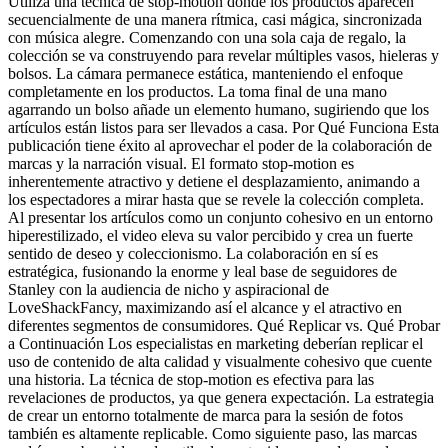
Utiliza una técnica de stop-motion donde los productos aparecen
secuencialmente de una manera rítmica, casi mágica, sincronizada
con música alegre. Comenzando con una sola caja de regalo, la
colección se va construyendo para revelar múltiples vasos, hieleras y
bolsos. La cámara permanece estática, manteniendo el enfoque
completamente en los productos. La toma final de una mano
agarrando un bolso añade un elemento humano, sugiriendo que los
artículos están listos para ser llevados a casa. Por Qué Funciona Esta
publicación tiene éxito al aprovechar el poder de la colaboración de
marcas y la narración visual. El formato stop-motion es
inherentemente atractivo y detiene el desplazamiento, animando a
los espectadores a mirar hasta que se revele la colección completa.
Al presentar los artículos como un conjunto cohesivo en un entorno
hiperestilizado, el video eleva su valor percibido y crea un fuerte
sentido de deseo y coleccionismo. La colaboración en sí es
estratégica, fusionando la enorme y leal base de seguidores de
Stanley con la audiencia de nicho y aspiracional de
LoveShackFancy, maximizando así el alcance y el atractivo en
diferentes segmentos de consumidores. Qué Replicar vs. Qué Probar
a Continuación Los especialistas en marketing deberían replicar el
uso de contenido de alta calidad y visualmente cohesivo que cuente
una historia. La técnica de stop-motion es efectiva para las
revelaciones de productos, ya que genera expectación. La estrategia
de crear un entorno totalmente de marca para la sesión de fotos
también es altamente replicable. Como siguiente paso, las marcas