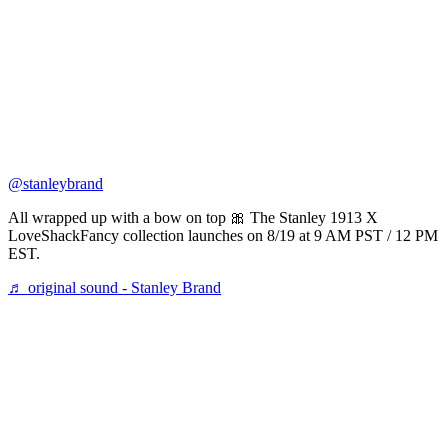
@stanleybrand
All wrapped up with a bow on top 🎀 The Stanley 1913 X
LoveShackFancy collection launches on 8/19 at 9 AM PST / 12 PM
EST.
♬ original sound - Stanley Brand