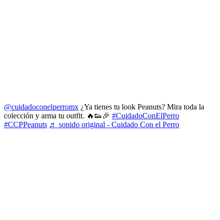
@cuidadoconelperromx
¿Ya tienes tu look Peanuts? Mira toda la
colección y arma tu outfit. 🔥👟🎉
#CuidadoConElPerro
#CCPPeanuts
♬ sonido original - Cuidado Con el Perro