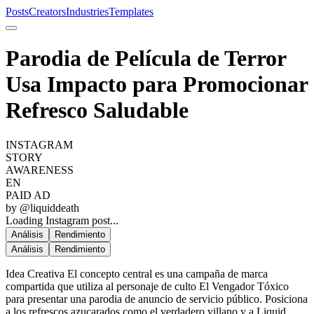
Posts
Creators
Industries
Templates
Parodia de Película de Terror
Usa Impacto para Promocionar
Refresco Saludable
INSTAGRAM
STORY
AWARENESS
EN
PAID AD
by @
liquiddeath
Loading Instagram post...
Análisis
Rendimiento
Análisis
Rendimiento
Idea Creativa El concepto central es una campaña de marca
compartida que utiliza al personaje de culto El Vengador Tóxico
para presentar una parodia de anuncio de servicio público. Posiciona
a los refrescos azucarados como el verdadero villano y a Liquid