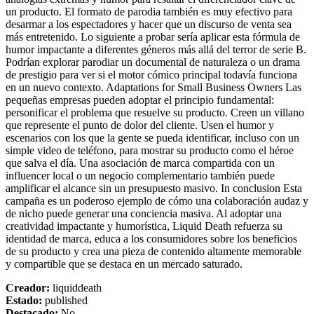
un producto. El formato de parodia también es muy efectivo para
desarmar a los espectadores y hacer que un discurso de venta sea
más entretenido. Lo siguiente a probar sería aplicar esta fórmula de
humor impactante a diferentes géneros más allá del terror de serie B.
Podrían explorar parodiar un documental de naturaleza o un drama
de prestigio para ver si el motor cómico principal todavía funciona
en un nuevo contexto. Adaptations for Small Business Owners Las
pequeñas empresas pueden adoptar el principio fundamental:
personificar el problema que resuelve su producto. Creen un villano
que represente el punto de dolor del cliente. Usen el humor y
escenarios con los que la gente se pueda identificar, incluso con un
simple video de teléfono, para mostrar su producto como el héroe
que salva el día. Una asociación de marca compartida con un
influencer local o un negocio complementario también puede
amplificar el alcance sin un presupuesto masivo. In conclusion Esta
campaña es un poderoso ejemplo de cómo una colaboración audaz y
de nicho puede generar una conciencia masiva. Al adoptar una
creatividad impactante y humorística, Liquid Death refuerza su
identidad de marca, educa a los consumidores sobre los beneficios
de su producto y crea una pieza de contenido altamente memorable
y compartible que se destaca en un mercado saturado.
Creador
:
liquiddeath
Estado
:
published
Destacado
:
No