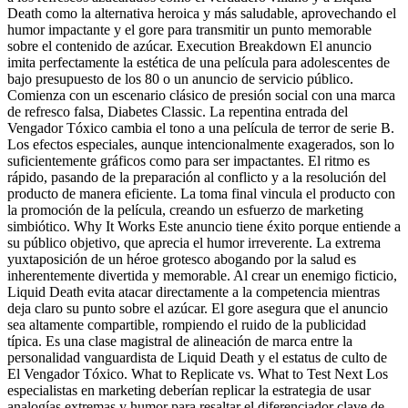
Death como la alternativa heroica y más saludable, aprovechando el
humor impactante y el gore para transmitir un punto memorable
sobre el contenido de azúcar. Execution Breakdown El anuncio
imita perfectamente la estética de una película para adolescentes de
bajo presupuesto de los 80 o un anuncio de servicio público.
Comienza con un escenario clásico de presión social con una marca
de refresco falsa, Diabetes Classic. La repentina entrada del
Vengador Tóxico cambia el tono a una película de terror de serie B.
Los efectos especiales, aunque intencionalmente exagerados, son lo
suficientemente gráficos como para ser impactantes. El ritmo es
rápido, pasando de la preparación al conflicto y a la resolución del
producto de manera eficiente. La toma final vincula el producto con
la promoción de la película, creando un esfuerzo de marketing
simbiótico. Why It Works Este anuncio tiene éxito porque entiende a
su público objetivo, que aprecia el humor irreverente. La extrema
yuxtaposición de un héroe grotesco abogando por la salud es
inherentemente divertida y memorable. Al crear un enemigo ficticio,
Liquid Death evita atacar directamente a la competencia mientras
deja claro su punto sobre el azúcar. El gore asegura que el anuncio
sea altamente compartible, rompiendo el ruido de la publicidad
típica. Es una clase magistral de alineación de marca entre la
personalidad vanguardista de Liquid Death y el estatus de culto de
El Vengador Tóxico. What to Replicate vs. What to Test Next Los
especialistas en marketing deberían replicar la estrategia de usar
analogías extremas y humor para resaltar el diferenciador clave de