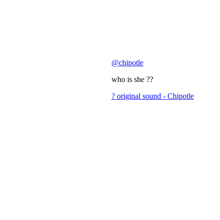
@chipotle
who is she ??
? original sound - Chipotle