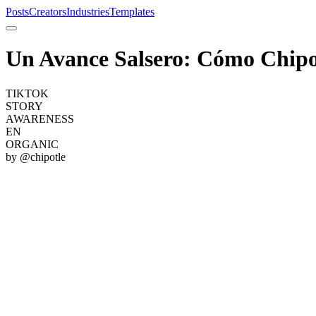
Posts
Creators
Industries
Templates
Un Avance Salsero: Cómo Chipo
TIKTOK
STORY
AWARENESS
EN
ORGANIC
by @
chipotle