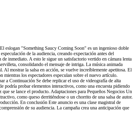
alsa. El eslogan "Something Saucy Coming Soon" es un ingenioso doble
 especulación de la audiencia, creando expectación antes del
de inmediato. A esto le sigue un satisfactorio vertido en cámara lenta
ervilleta, consolidando el mensaje de intriga. La música animada
 Al mostrar la salsa en acción, se vuelve increíblemente apetitosa. El
ón mientras los espectadores especulan sobre el nuevo artículo.
ar a Continuación Se debe replicar el uso de videografía de alta
otle podría probar elementos interactivos, como una encuesta pidiendo
vez que se lance el producto. Adaptaciones para Pequeños Negocios Un
activo, como queso derritiéndose o un chorrito de una salsa de autor.
oducción. En conclusión Este anuncio es una clase magistral de
 comprensión de su audiencia. La campaña crea una anticipación que