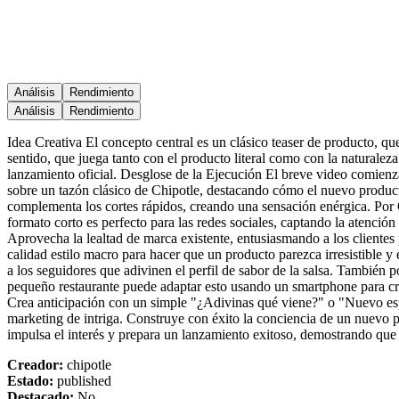
Análisis
Rendimiento
Análisis
Rendimiento
Idea Creativa El concepto central es un clásico teaser de producto, q
sentido, que juega tanto con el producto literal como con la naturale
lanzamiento oficial. Desglose de la Ejecución El breve video comienza 
sobre un tazón clásico de Chipotle, destacando cómo el nuevo product
complementa los cortes rápidos, creando una sensación enérgica. Por Qu
formato corto es perfecto para las redes sociales, captando la atenció
Aprovecha la lealtad de marca existente, entusiasmando a los clientes
calidad estilo macro para hacer que un producto parezca irresistible 
a los seguidores que adivinen el perfil de sabor de la salsa. Tambié
pequeño restaurante puede adaptar esto usando un smartphone para cre
Crea anticipación con un simple "¿Adivinas qué viene?" o "Nuevo esp
marketing de intriga. Construye con éxito la conciencia de un nuev
impulsa el interés y prepara un lanzamiento exitoso, demostrando que
Creador
:
chipotle
Estado
:
published
Destacado
:
No