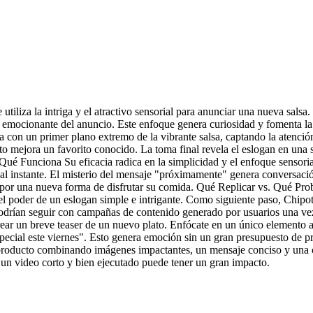
ue utiliza la intriga y el atractivo sensorial para anunciar una nueva s
za emocionante del anuncio. Este enfoque genera curiosidad y fomenta la
con un primer plano extremo de la vibrante salsa, captando la atención 
o mejora un favorito conocido. La toma final revela el eslogan en una s
é Funciona Su eficacia radica en la simplicidad y el enfoque sensorial.
n al instante. El misterio del mensaje "próximamente" genera conversaci
 por una nueva forma de disfrutar su comida. Qué Replicar vs. Qué Prob
y el poder de un eslogan simple e intrigante. Como siguiente paso, Chip
n podrían seguir con campañas de contenido generado por usuarios una 
ar un breve teaser de un nuevo plato. Enfócate en un único elemento atr
ecial este viernes". Esto genera emoción sin un gran presupuesto de pr
o producto combinando imágenes impactantes, un mensaje conciso y una
 un video corto y bien ejecutado puede tener un gran impacto.